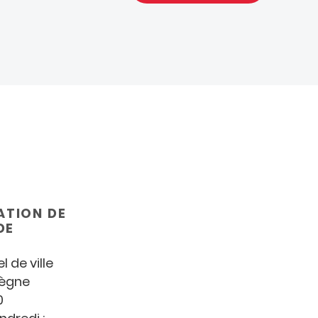
TION DE
DE
E
l de ville
ègne
0