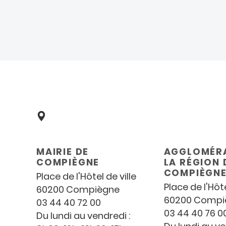
Coordonnées
et
MAIRIE DE
AGGLOMÉRA
horaires
COMPIÈGNE
LA RÉGION 
COMPIÈGN
Place de l'Hôtel de ville
Place de l'Hôte
60200 Compiègne
60200 Compi
03 44 40 72 00
03 44 40 76 0
Du lundi au vendredi :