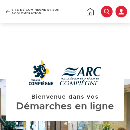
Votre
Reche
recherche
SITE DE COMPIÈGNE ET SON
Rechercher
Retour
AGGLOMÉRATION
à
l'accueil
Accéder au menu
Accéder au contenu
Mes
démarches
Bienvenue dans vos
Démarches en ligne