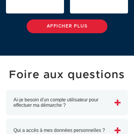
Accéder
Accéder
à
à
:
:
AFFICHER PLUS
Logement
Police
Municipale
Foire aux questions
Ai-je besoin d'un compte utilisateur pour
Voir
effectuer ma démarche ?
plus
Qui a accès à mes données personnelles ?
Voir