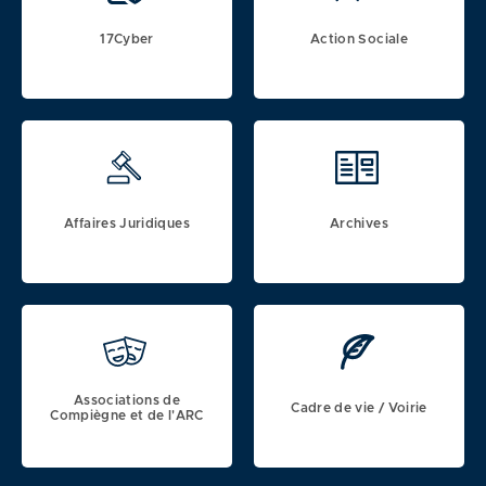
17Cyber
Action Sociale
Accéder
Accéder
à
à
:
:
17Cyber
Action
Sociale
Affaires Juridiques
Archives
Accéder
Accéder
à
à
:
:
Affaires
Archives
Juridiques
Associations de
Cadre de vie / Voirie
Compiègne et de l'ARC
Accéder
Accéder
à
à